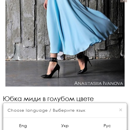
Юбка миди в голубом цвете
×
Choose language / Выберите язык
Артикул:
AI2214
Eng
Укр
Рус
Консультация менеджера
Размер