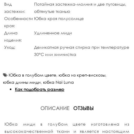
Вид
Потайная застежка-молния и две пуговицы,
застежки:
обтянутые тканью
Особенности
Юбка кроя полусолнце
кроя:
Длина
Удлиненное миди
изделия:
Уход:
Деликатная ручная стирка при температуре
30°C или химчистка
Юбка в голубом цвете
,
юбка из креп-вискозы
,
юбка длины миди
,
юбка Nai Luna
Как подобрать размер
ОПИСАНИЕ
ОТЗЫВЫ
Юбка миди в голубом цвете изготовлена из
высококачественной ткани и является настоящим