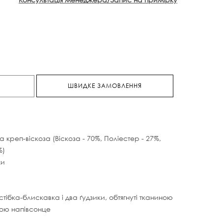
ШВИДКЕ ЗАМОВЛЕННЯ
а креп-віскоза (Віскоза - 70%, Поліестер - 27%,
%)
ки
тібка-блискавка і два ґудзики, обтягнуті тканиною
рою напівсонце