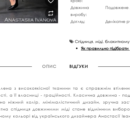
крою:
Довжина
Подовжене 
виробу:
Догляд:
Делікатне р
Cпідниця
,
міді
,
блакитному
Як правильно підібрати
ОПИС
ВІДГУКИ
лена з високоякісної тканини та є справжнім втілення
і, а її власниці - граційності. Класична довжина - по
рно ніжний колір, мінімалістичний дизайн, зручна з
а спідниця довжиними міді стане відмінним вибором 
ному кольорі від українського дизайнера Анастасії Ів