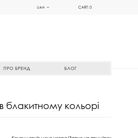
CART:
0
UAH
ПРО БРЕНД
БЛОГ
 в блакитному кольорі
Консультація менеджера/Запис на примірку