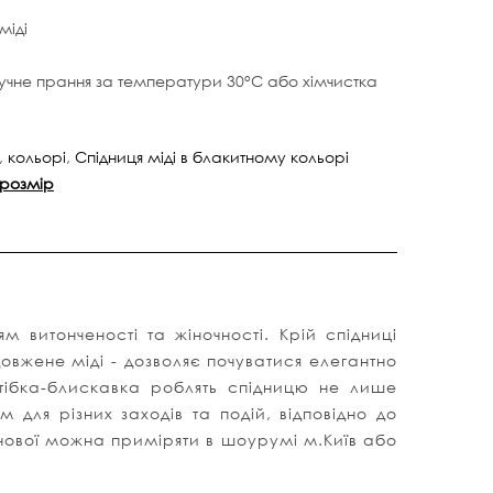
міді
учне прання за температури 30°C або хімчистка
,
кольорі
,
Cпідниця міді в блакитному кольорі
 розмір
м витонченості та жіночності. Крій спідниці
довжене міді - дозволяє почуватися елегантно
астібка-блискавка роблять спідницю не лише
для різних заходів та подій, відповідно до
анової можна приміряти в шоурумі м.Київ або