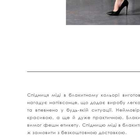
Cпідниця міді в блакитному кольорі виготов
нагадує напівсонце, що додає виробу легкост
та впевнено у будь-якій ситуації. Неймові
красивою, а ще й дуже практичною. Блакитн
вимог фешн етикету. Cпідницю міді в блакит
ж замовити з безкоштовною доставкою.