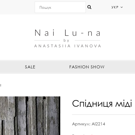
УКР
SALE
FASHION SHOW
І
Cпідниця міді
Артикул:
AI2214