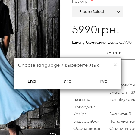
Розмір
--- Please Select ---
5990грн.
Ціна у бонусних балах:
5990
КУПИТИ
×
Choose language / Выберите язык
Характеристики
Eng
Укр
Рус
Тканина:
Високоякісн
Еластан - 3
Тканина
Без підклад
підкладки:
Колір:
Блакитний
Вид застібки:
Потємна зас
Особливості
Спідниця к