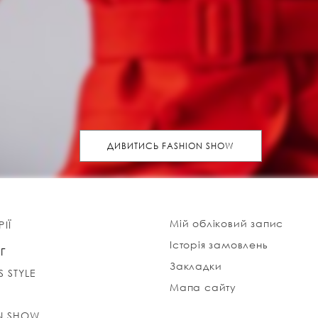
ДИВИТИСЬ FASHION SHOW
Мій обліковий запис
ІЇ
Історія замовлень
Г
Закладки
S STYLE
Мапа сайту
N SHOW