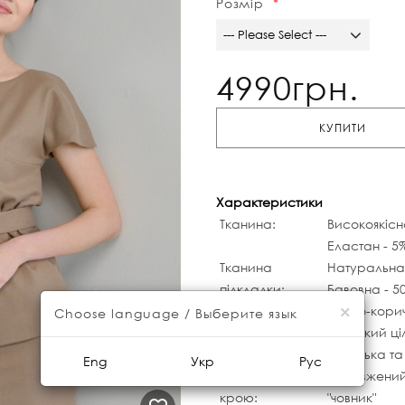
Розмір
--- Please Select ---
4990грн.
КУПИТИ
Характеристики
Тканина:
Високоякісн
Еластан - 5
Тканина
Натуральна,
підкладки:
Бавовна - 5
×
Колір:
Світло-кори
Choose language / Выберите язык
Рукав:
Короткий ц
Вид застібки:
Петелька та
Eng
Укр
Рус
Особливості
Подовжений
крою:
"човник"