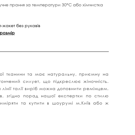
учне прання за температури 30°C або хімчистка
п-жакет без рукавів
 розмір
ної тканини та має натуральну, приємну на
тончений силует, що підкреслює жіночність.
 лінії талії виріб можна доповнити ремінцем.
ів, згідно порад нашої експертки по стилю
риміряти та купити в шоурумі м.Київ або ж