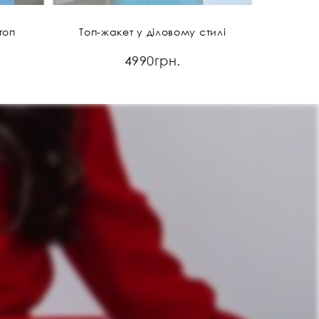
топ
Топ-жакет у діловому стилі
4990грн.