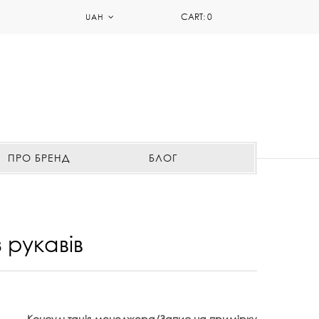
CART:
0
UAH
ПРО БРЕНД
БЛОГ
 рукавів
Консультація менеджера/Запис на примірку