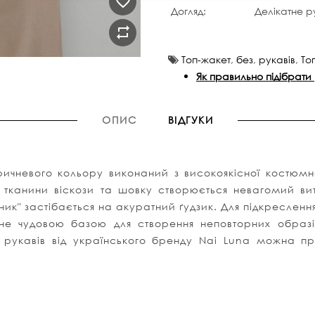
Догляд:
Делікатне р
Топ-жакет
,
без
,
рукавів
,
То
Як правильно підібрати
ОПИС
ВІДГУКИ
ичневого кольору виконаний з високоякісної костюм
ді тканини віскози та шовку створюється невагомий ви
к" застібається на акуратний ґудзик. Для підкреслення
ане чудовою базою для створення неповторних образ
ез рукавів від українського бренду Nai Luna можна п