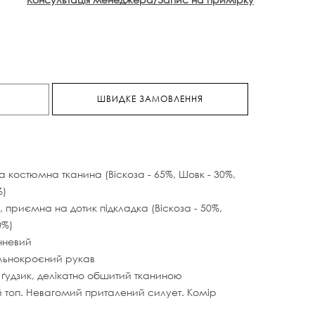
ШВИДКЕ ЗАМОВЛЕННЯ
а костюмна тканина (Віскоза - 65%, Шовк - 30%,
%)
 приємна на дотик підкладка (Віскоза - 50%,
0%)
чневий
ільнокроєний рукав
 ґудзик, делікатно обшитий тканиною
 топ. Невагомий приталений силует. Комір