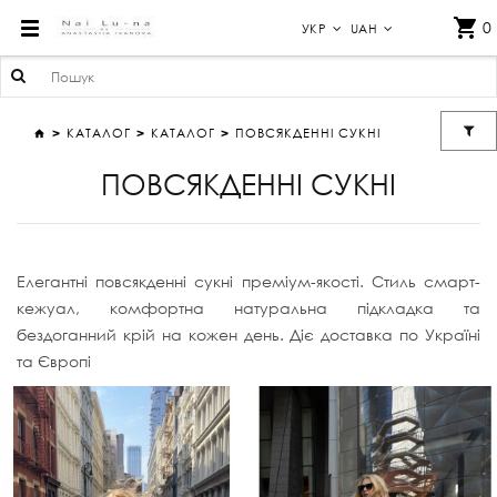
КУПИТИ ПОВСЯКДЕННУ СУКНЮ | ЕЛЕГАНТНІ СУКНІ НА КОЖЕН ДЕНЬ NAI LU-NA
0
УКР
UAH
КАТАЛОГ
КАТАЛОГ
ПОВСЯКДЕННІ СУКНІ
ПОВСЯКДЕННІ СУКНІ
Елегантні повсякденні сукні преміум-якості. Стиль смарт-
кежуал, комфортна натуральна підкладка та
бездоганний крій на кожен день. Діє доставка по Україні
та Європі