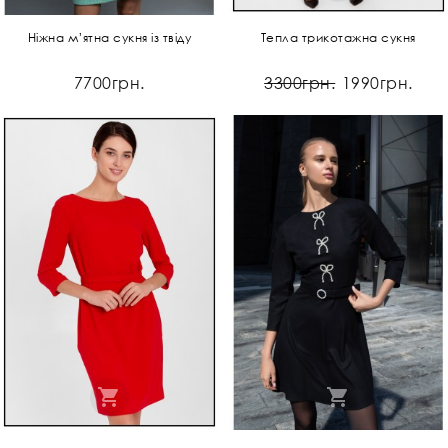
Ніжна мʼятна сукня із твіду
Тепла трикотажна сукня
7700грн.
3300грн.
1990грн.