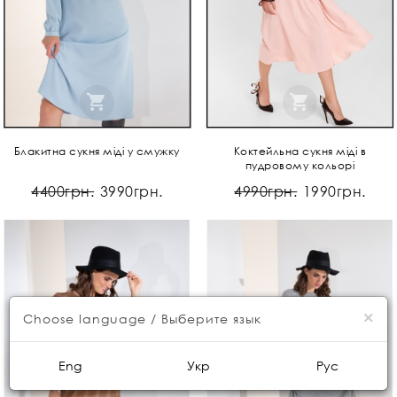
Блакитна сукня міді у смужку
Коктейльна сукня міді в
пудровому кольорі
4400грн.
3990грн.
4990грн.
1990грн.
×
Choose language / Выберите язык
Eng
Укр
Рус