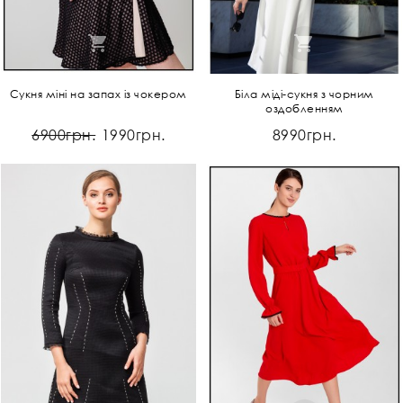
Сукня міні на запах із чокером
Біла міді-сукня з чорним
оздобленням
6900грн.
1990грн.
8990грн.