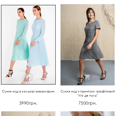
Сукня міді в кольорі аквамарин
Сукня міді з принтом графітовий
"п'є де пуль"
3990грн.
7500грн.