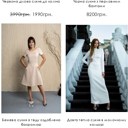
Червона ділова сукня до коліна
Чорна сукня з перловими
бантами
3990грн.
1990грн.
8200грн.
Бежева сукня із твіду оздоблена
Довга тепла сукня в молочному
бахромою
кольорі