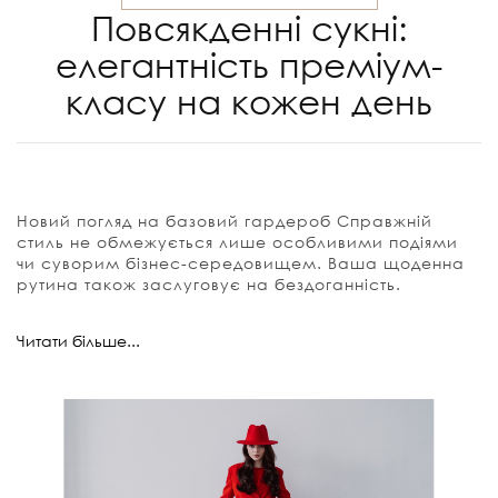
Повсякденні сукні:
елегантність преміум-
класу на кожен день
Новий погляд на базовий гардероб Справжній
стиль не обмежується лише особливими подіями
чи суворим бізнес-середовищем. Ваша щоденна
рутина також заслуговує на бездоганність.
У цій категорії бренду Nai Lu-na by Anastasiia Ivanova
Читати більше...
зібрані ексклюзивні
повсякденні сукні
, які доводять:
комфорт може бути неймовірно витонченим. Ми
створюємо дизайнерський одяг для жінок, які прагнуть
виглядати статусно навіть у найзвичайніший день.
Смарт-кежуал: ідеальна сукня на