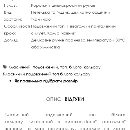
Рукав:
Короткий цільнокроєний рукав
Вид
Петелька та ґудзик, делікатно обшитий
застібки:
тканиною
Особливості
Подовжений топ. Невагомий приталений
крою:
силует. Комір "човник"
Догляд:
Делікатне ручне прання за температури 30°C
або хімчистка
Класичний
,
подовжений
,
топ
,
білого
,
кольору
,
Класичний подовжений топ білого кольору
Як правильно підібрати розмір
ОПИС
ВІДГУКИ
Класичний подовжений топ білого
кольору виконаний з високоякісної костюмної
тканини та має натуральну, приємну на дотик