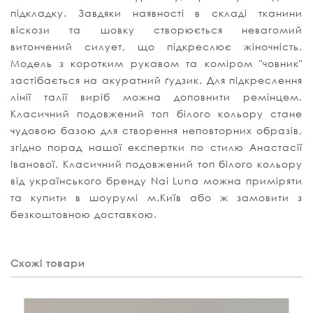
підкладку. Завдяки наявності в складі тканини
віскози та шовку створюється невагомий
витончений силует, що підкреслює жіночність.
Модель з коротким рукавом та коміром "човник"
застібається на акуратний ґудзик. Для підкреслення
лінії талії виріб можна доповнити ремінцем.
Класичний подовжений топ білого кольору стане
чудовою базою для створення неповторних образів,
згідно порад нашої експертки по стилю Анастасії
Іванової. Класичний подовжений топ білого кольору
від українського бренду Nai Luna можна приміряти
та купити в шоурумі м.Київ або ж замовити з
безкоштовною доставкою.
Схожі товари