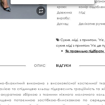
Особливості
Сукня з відрізн
крою:
комір оздоблені
Довжина
Міді
виробу:
Догляд:
Делікатне ручн
Сукня
,
міді
,
з принтом
,
"п'є
сукня міді з принтом "п'є де 
Як правильно підібрати
ОПИС
ВІДГУКИ
льно-блакитний виконана з високоякісної костюмної т
талією та спідницею кльош підкреслить граційність та ж
 акуратною збіркою з тканини ніжного молочного коль
ащена потаємною застібкою-блискавкою по середнь