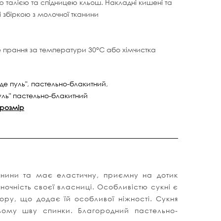
ою талією та спідницею кльош. Накладні кишені та
 збіркою з молочної тканини
е прання за температури 30°C або хімчистка
 де пуль"
,
пастельно-блакитний
,
пуль" пастельно-блакитний
 розмір
канини та має еластичну, приємну на дотик
іночність своєї власниці. Особливістю сукні є
ору, що додає їй особливої ніжності. Сукня
ому шву спинки. Благородний пастельно-