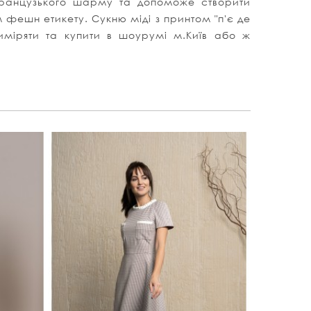
 французького шарму та допоможе створити
 фешн етикету. Сукню міді з принтом "п'є де
риміряти та купити в шоурумі м.Київ або ж