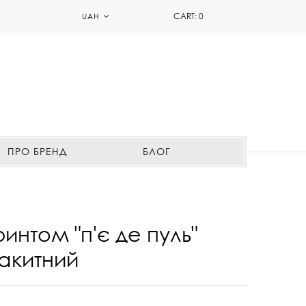
CART:
0
UAH
ПРО БРЕНД
БЛОГ
ринтом "п'є де пуль"
акитний