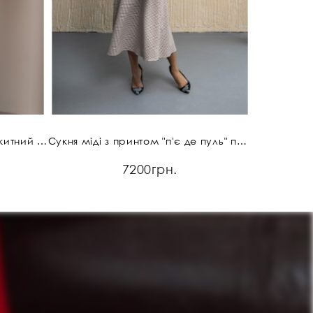
Сукня-футляр з принтом блакитний "п'є де пуль"
Сукня міді з принтом "п'є де пуль" пастельно-бузковий
7200грн.