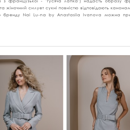
аді з французької - "гусяча лапка") надасть образу
 жіночний силует сукні повністю відповідають канонам
го бренду Nai Lu-na by Anastasiia Ivanova можна п