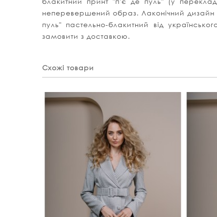
блакитний принт "п'є де пуль" (у перекл
неперевершений образ. Лаконічний дизайн та
пуль" пастельно-блакитний від українсько
замовити з доставкою.
Схожі товари