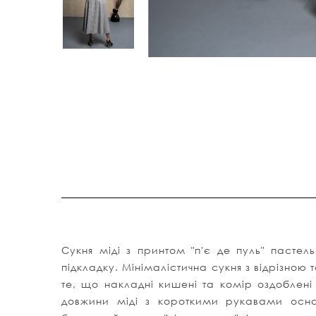
Сукня міді з принтом "п'є де пуль" пасте
підкладку. Мінімалістична сукня з відрізною 
те, що накладні кишені та комір оздоблені
довжини міді з короткими рукавами осн