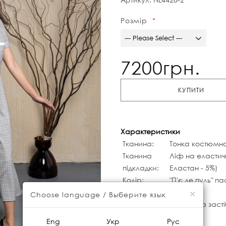
Розмір
--- Please Select ---
7200грн.
КУПИТИ
Характеристики
Тканина:
Тонка костюмна 
Тканина
Ліф на еластичн
підкладки:
Еластан - 5%)
Колір:
"П'є де пуль" п
Рукав:
Короткий
×
Choose language / Выберите язык
Вид
Потаємна заст
застібки:
Eng
Укр
Рус