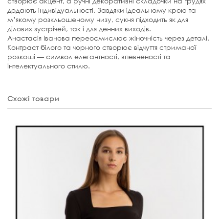
створює акцент, а
ручні декоративні складочки
на грудях
додають індивідуальності. Завдяки ідеальному крою та
м’якому розкльошеному низу, сукня підходить як для
ділових зустрічей, так і для денних виходів.
Анастасія Іванова переосмислює жіночність через деталі.
Контраст білого та чорного створює відчуття стриманої
розкоші — символ елегантності, впевненості та
інтелектуального стилю.
Схожі товари