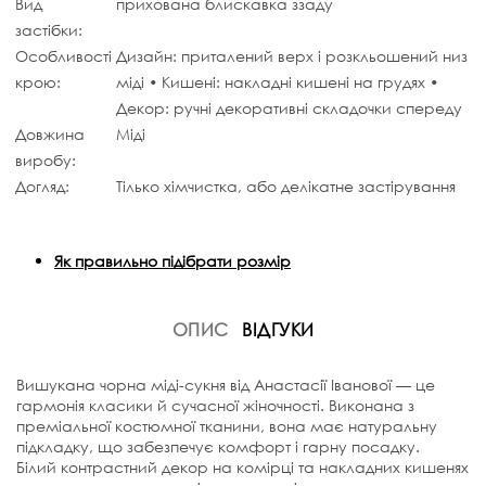
Вид
прихована блискавка ззаду
застібки:
Особливості
Дизайн: приталений верх і розкльошений низ
крою:
міді • Кишені: накладні кишені на грудях •
Декор: ручні декоративні складочки спереду
Довжина
Міді
виробу:
Догляд:
Тілько хімчистка, або делікатне застірування
Як правильно підібрати розмір
ОПИС
ВІДГУКИ
Вишукана чорна міді-сукня від
Анастасії Іванової
— це
гармонія класики й сучасної жіночності. Виконана з
преміальної костюмної тканини, вона має
натуральну
підкладку
, що забезпечує комфорт і гарну посадку.
Білий контрастний декор на комірці та накладних кишенях