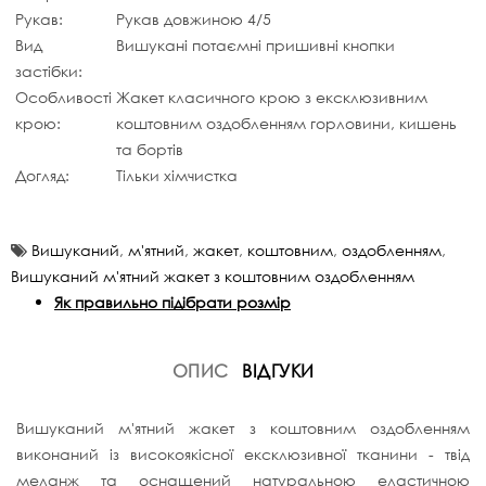
Рукав:
Рукав довжиною 4/5
Вид
Вишукані потаємні пришивні кнопки
застібки:
Особливості
Жакет класичного крою з ексклюзивним
крою:
коштовним оздобленням горловини, кишень
та бортів
Догляд:
Тільки хімчистка
Вишуканий
,
м'ятний
,
жакет
,
коштовним
,
оздобленням
,
Вишуканий м'ятний жакет з коштовним оздобленням
Як правильно підібрати розмір
ОПИС
ВІДГУКИ
Вишуканий м'ятний жакет з коштовним оздобленням
виконаний із високоякісної ексклюзивної тканини - твід
меланж та оснащений натуральною еластичною