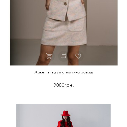
Жакет із твіду в стилі тиха розкіш
9000грн.