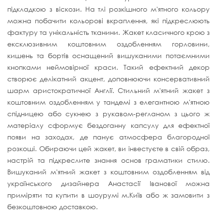
підкладкою з віскози. На тлі розкішного м'ятного кольору
можна побачити кольорові вкраплення, які підкреслюють
фактуру та унікальність тканини. Жакет
класичного
крою з
ексклюзивним коштовним оздобленням горловини,
кишень та
бортів
оснащений
вишуканими
потаємними
кнопками
неймовірної краси.
Такий ефектний декор
створює делікатний
акцент, доповнюючи консервативний
шарм аристократичної Англії. Стильний м'ятний жакет з
коштовним оздобленням у тандемі з елегантною м'ятною
спідницею або сукнею з рукавом-регланом з цього ж
матеріалу сформує бездоганну капсулу для ефектної
появи на заходах,
де панує атмосфера благородної
розкоші.
Обираючи цей жакет, ви інвестуєте в свій образ,
настрій та підкреслите знання основ граматики стилю.
Вишуканий м'ятний жакет з коштовним оздобленням від
українського дизайнера Анастасії Іванової можна
приміряти та купити в шоурумі м.Київ або ж замовити з
безкоштовною доставкою.