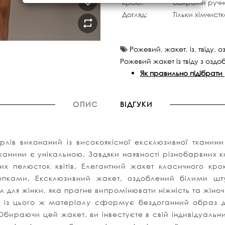
крою:
бахроми ручн
Догляд:
Тільки хімчист
Рожевий
,
жакет
,
із
,
твіду
,
о
Рожевий жакет із твіду з оздо
Як правильно підібрати
ОПИС
ВІДГУКИ
ерлів виконаний із високоякісної ексклюзивної ткан
анини є унікальною. Завдяки наявності різнобарвних ко
них пелюсток квітів. Елегантний жакет класичного 
ками. Ексклюзивний жакет, оздоблений білими ш
 для жінки, яка прагне
випромінювати
ніжність та жіноч
і із цього ж матеріалу
сформує бездоганний образ дл
Обираючи цей жакет, ви інвестуєте в свій індивідуальн