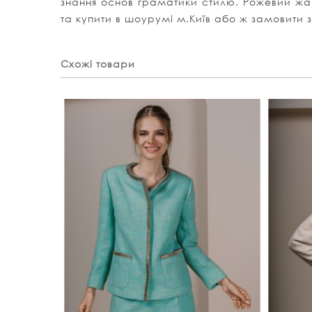
знання основ граматики стилю. Рожевий жаке
та купити в шоурумі м.Київ або ж замовити
Схожі товари