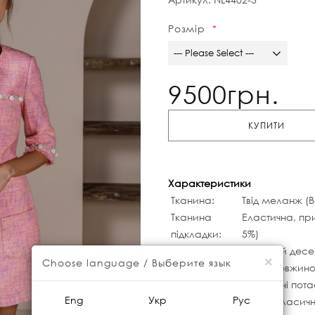
Розмір
--- Please Select ---
9500грн.
КУПИТИ
Характеристики
Тканина:
Твід меланж (В
Тканина
Еластична, при
підкладки:
5%)
Колір:
Квітковий десе
×
Choose language / Выберите язык
Рукав:
Рукав довжино
Вид застібки:
Вишукані пота
Eng
Укр
Рус
Особливості
Жакет класично