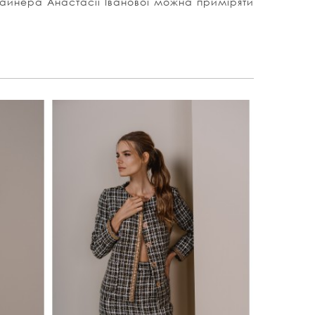
изайнера Анастасії Іванової можна приміряти