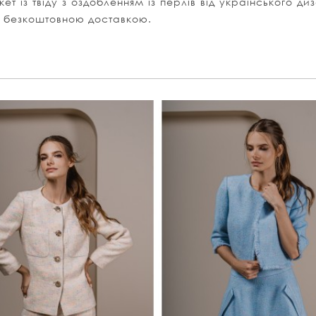
т із твіду з оздобленням із перлів від українського д
 з безкоштовною доставкою.