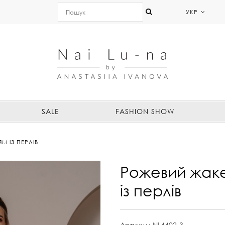
УКР
SALE
FASHION SHOW
М ІЗ ПЕРЛІВ
Рожевий жакет
із перлів
Артикул:
NL4402-3