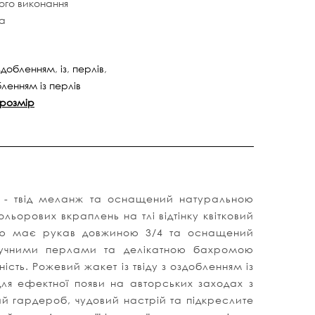
ого виконання
ка
здобленням
,
із
,
перлів
,
бленням із перлів
 розмір
ини - твід меланж та оснащений натуральною
льорових вкраплень на тлі відтінку квітковий
крою має рукав довжиною 3/4 та оснащений
тучними перлами та делікатною бахромою
ність
.
Рожевий жакет із твіду з оздобленням із
я ефектної появи на авторських заходах з
ий гардероб, чудовий настрій та підкреслите