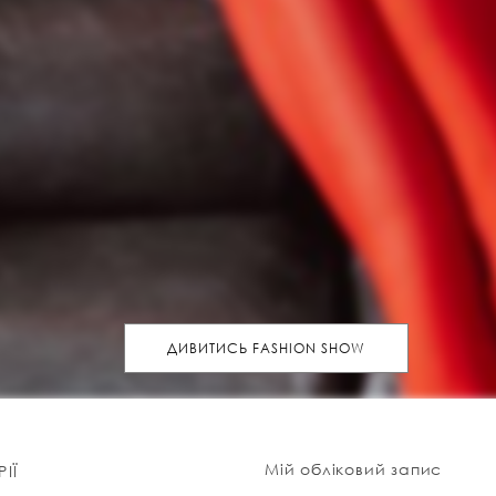
ДИВИТИСЬ FASHION SHOW
Мій обліковий запис
ІЇ