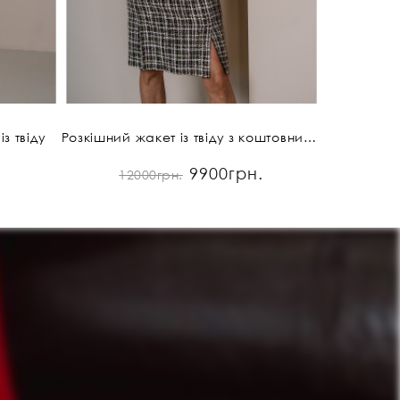
з твіду
Розкішний жакет із твіду з коштовним оздобленням
9900грн.
12000грн.