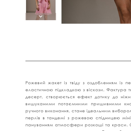
Рожевий жакет із твіду з оздобленням із п
еластичною підкладкою з віскози. Фактура тк
десерт, створюється ефект дотику до ніж
вишуканими потаємними пришивними кноп
ручного виконання, стане ідеальним вибором
перлів в тандемі з рожевою спідницею мін
пануванням атмосфери розкоші та краси.