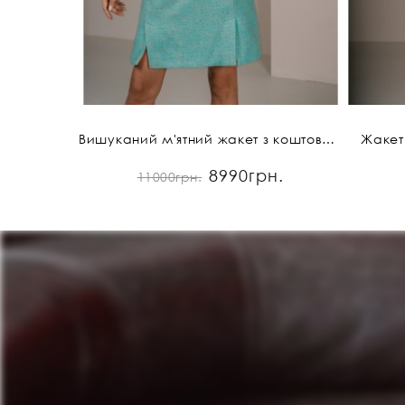
Вишуканий м'ятний жакет з коштовним оздобленням
Жакет 
8990грн.
11000грн.