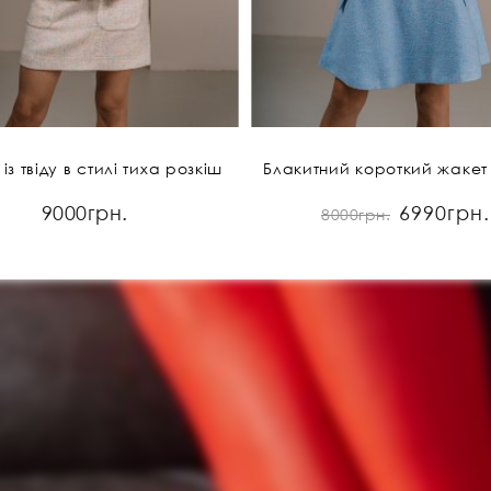
із твіду в стилі тиха розкіш
Блакитний короткий жакет і
9000грн.
6990грн.
8000грн.