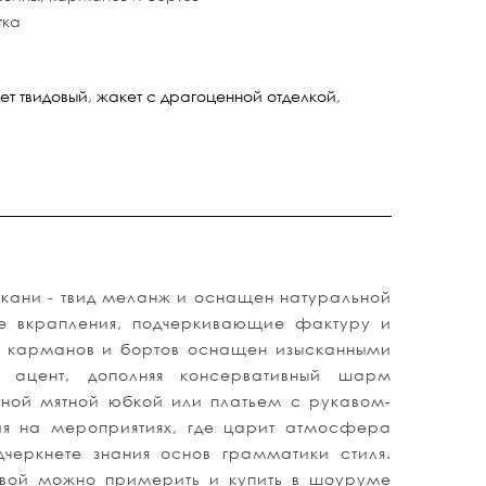
тка
ет твидовый
,
жакет с драгоценной отделкой
,
ткани - твид меланж и оснащен натуральной
ые вкрапления, подчеркивающие фактуру и
ы, карманов и бортов оснащен изысканными
 ацент, дополняя консервативный шарм
тной мятной юбкой или платьем с рукавом-
я на мероприятиях, где царит атмосфера
черкнете знания основ грамматики стиля.
овой можно примерить и купить в шоуруме