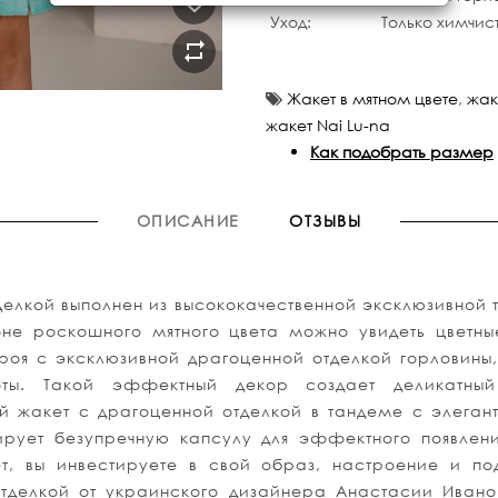
Уход:
Только химчис
Жакет в мятном цвете
,
жак
жакет Nai Lu-na
Как подобрать размер
ОПИСАНИЕ
ОТЗЫВЫ
делкой выполнен из высококачественной эксклюзивной 
оне роскошного мятного цвета можно увидеть цветн
 кроя с эксклюзивной драгоценной отделкой горловин
оты. Такой эффектный декор создает деликатный
ый жакет с драгоценной отделкой в тандеме с элеган
рует безупречную капсулу для эффектного появлени
т, вы инвестируете в свой образ, настроение и под
отделкой от украинского дизайнера Анастасии Иван