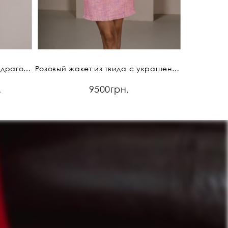
Роскошный жакет из твида с драгоценной отделкой
Розовый жакет из твида с украшением из жемчуга
Элегантн
.
9500грн.
55