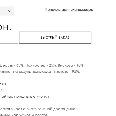
Консультация менеджера
рн.
БЫСТРЫЙ ЗАКАЗ
ерсть - 65%, Полиэстер - 25%, Вискоза - 10%)
риятная на ощупь подкладка (Вискоза - 95%,
тный
4/5
отайные пришивные кнопки
еского кроя с эксклюзивной драгоценной
овины, карманов и бортов