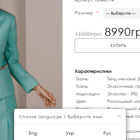
Размер
--- Выберите ---
8990г
11000грн.
КУПИТЬ
Характеристики
Ткань:
Твид меланж (Ш
Ткань
Эластичная, п
подкладки:
Эластан - 5%)
Цвет:
Роскошный мя
Рукав:
Рукав длиной 
×
Вид
Изысканные п
Choose language / Выберите язык
застежки:
Особенности
Жакет классич
Eng
Укр
Рус
кроя:
отделкой горл