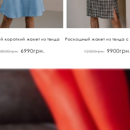
й короткий жакет из твида
6990грн.
9900грн
8000грн.
12000грн.