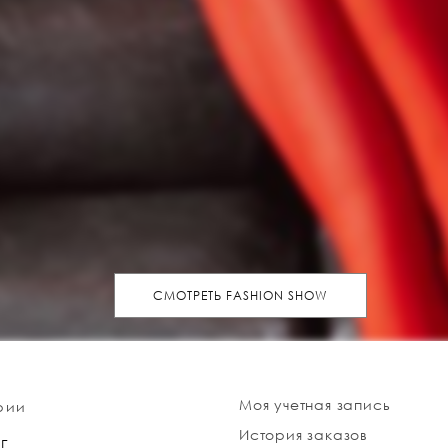
СМОТРЕТЬ FASHION SHOW
Моя учетная запись
рии
История заказов
Г