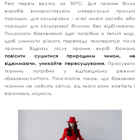
Речі первть вручну за 30°C. Для прання білих
виробів використовують універсальні пральні
порошки, для кольорових - м'які миючі засоби або
порошок для кольорової білизни без відбілювача.
Полоскати бавовняний одяг потрібно в теплій воді,
щоб уникнути різкого перепаду температур після
прання. Відразу після прання виріб бажано
повісити сушитися природним чином, не
віджимаючи, уникайте пересушування.
Прасувати
тканину потрібно у відповідному режимі
«бавовна/cotton». Пам'ятайте також, що бавовняні
тканини не люблять світла, від нього вони жовтіють і
втрачають міцність.