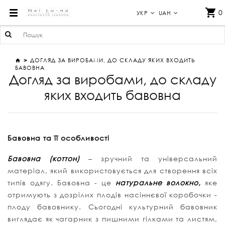
ДОГЛЯД ЗА ВИРОБАМИ, ДО СКЛАДУ ЯКИХ ВХОДИТЬ БАВОВНА
0
УКР
UAH
ДОГЛЯД ЗА ВИРОБАМИ, ДО СКЛАДУ ЯКИХ ВХОДИТЬ
БАВОВНА
Догляд за виробами, до складу
яких входить бавовна
Бавовна та її особливості
Бавовна (коттон)
– зручний та універсальний
матеріал, який використовується для створення всіх
типів одягу. Бавовна - це
натуральне волокно,
яке
отримують з дозрілих плодів насіннєвої коробочки -
плоду бавовнику. Сьогодні культурний бавовник
виглядає як чагарник з пишними гілками та листям,