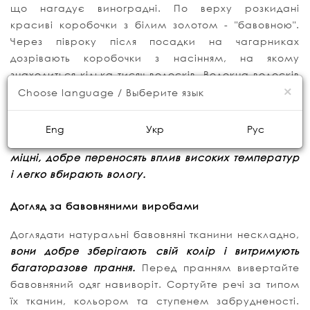
що нагадує виноградні. По верху розкидані
красиві коробочки з білим золотом - "бавовною".
Через півроку після посадки на чагарниках
дозрівають коробочки з насінням, на якому
знаходиться кілька тисяч волосків. Волокна волосків
×
розкривають коробочку і вириваються на волю,
Choose language / Выберите язык
створюючи гарну пишну білу масу. З неї ж
незабаром, за допомогою спеціальних технологій,
Eng
Укр
Рус
і буде виготовлено одяг. Бавовняні вироби
дуже
міцні, добре переносять вплив високих температур
і легко вбирають вологу.
Догляд за бавовняними виробами
Доглядати натуральні бавовняні тканини нескладно,
вони добре зберігають свій колір і витримують
багаторазове прання.
Перед пранням вивертайте
бавовняний одяг навиворіт. Сортуйте речі за типом
їх тканин, кольором та ступенем забрудненості.