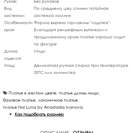
Рукав:
Без рукавов
Вид
По среднему шву спинки потайная
застежки:
застежка-молния
Особенности
Форма выреза горловины "лодочка".
кроя:
Благодаря рельефным вытачкам и
продуманному крою платье хорошо сидит
по фигуре
Длина
Миди
изделия:
Уход:
Деликатная ручная стирка при температуре
30°C или химчистка
Платье в желтом цвете
,
платье длины миди
,
базовое платье
,
лаконичное платье
,
платье Nai Luna by Anastasiia Ivanova
Как подобрать размер
ОПИСАНИЕ
ОТЗЫВЫ