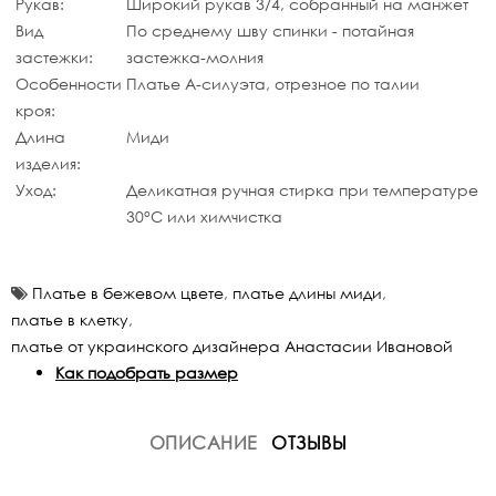
Рукав:
Широкий рукав 3/4, собранный на манжет
Вид
По среднему шву спинки - потайная
застежки:
застежка-молния
Особенности
Платье А-силуэта, отрезное по талии
кроя:
Длина
Миди
изделия:
Уход:
Деликатная ручная стирка при температуре
30°C или химчистка
Платье в бежевом цвете
,
платье длины миди
,
платье в клетку
,
платье от украинского дизайнера Анастасии Ивановой
Как подобрать размер
ОПИСАНИЕ
ОТЗЫВЫ