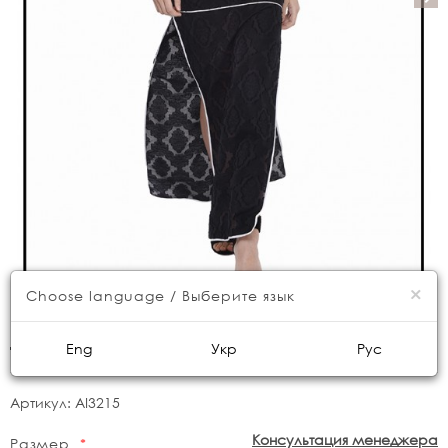
×
Choose language / Выберите язык
Длинный сарафан на бретелях
Eng
Укр
Рус
Артикул:
AI3215
Консультация менеджера
Размер