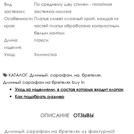
Вид
По среднему шву спинки - потайная
застежки:
застежка-молния
Особенности
Платье имеет сложный крой, каждая из
кроя:
частей платья обработана контрастным
белым кантом
Длина
Макси
изделия:
Уход:
Химчистка
КАТАЛОГ
,
Длинный
,
сарафан
,
на
,
бретелях
,
Длинный сарафан на бретелях buy in
Уход за изделиями, в состав которых входит хлопок
Как подобрать размер
ОПИСАНИЕ
ОТЗЫВЫ
Длинный сарафан на бретелях из фактурной