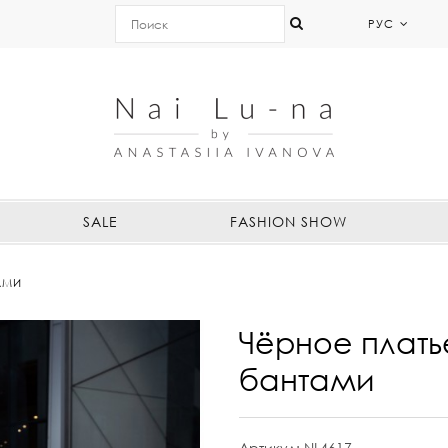
РУС
SALE
FASHION SHOW
АМИ
Чёрное плат
бантами
Артикул:
NL4617