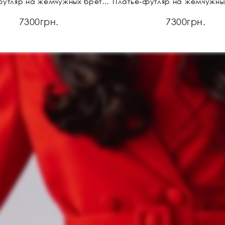
Платье-футляр на жемчужных бретелях
7300грн.
7300грн.