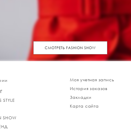
СМОТРЕТЬ FASHION SHOW
Моя учетная запись
рии
История заказов
Г
Закладки
S STYLE
Карта сайта
N SHOW
ЕНД