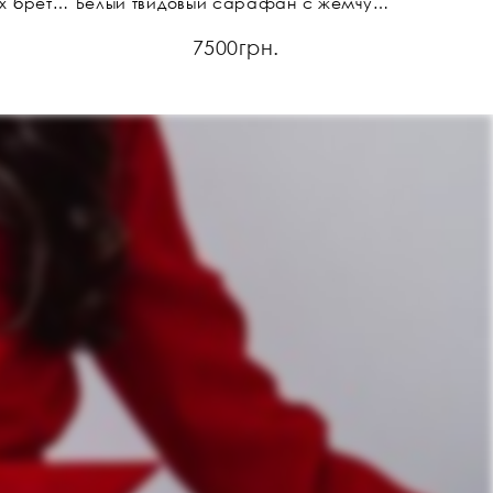
Платье-футляр на жемчужных бретелях
Белый твидовый сарафан с жемчужными бретелями
7500грн.