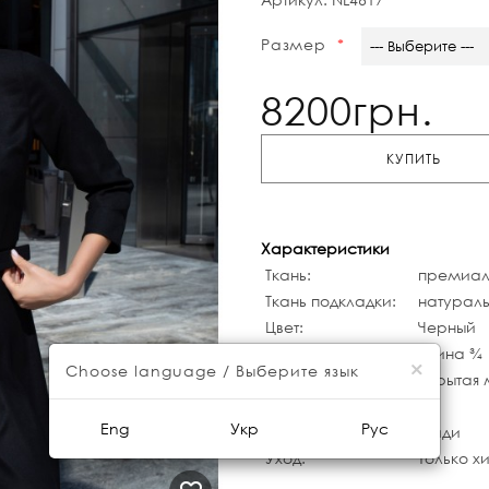
Размер
--- Выберите ---
8200грн.
КУПИТЬ
Характеристики
Ткань:
премиаль
Ткань подкладки:
натураль
Цвет:
Черный
Рукав:
длина ¾
×
Choose language / Выберите язык
Вид застежки:
скрытая 
Особенности кроя:
Eng
Укр
Рус
Длина изделия:
Миди
Уход:
Только х