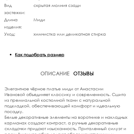
Вид
скрытая молния сзади
застежки:
Длина
Миди
изделия:
Уход:
химчистка или деликатная стирка
Как подобрать размер
ОПИСАНИЕ
ОТЗЫВЫ
Элегантное чёрное платье миди от
Анастасии
Ивановой
объединяет классику и современность. Сшито
из премиальной костюмной ткани с
натуральной
подкладкой
, обеспечивающей комфорт и идеальную
посадку.
Белые декоративные элементы на воротнике и накладных
карманах создают контраст, а
ручные декоративные
складочки
придают изысканность. Приталенный силуэт и