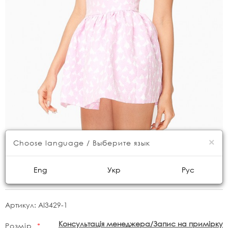
×
Choose language / Выберите язык
Eng
Укр
Рус
Спідниця міні в рожеві серця
Артикул:
AI3429-1
Консультація менеджера/Запис на примірку
Розмір