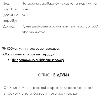
Вид
Потаємна застібка-блискавка та гудзики на
застібки:
поясі
Довжина
Міні
виробу:
Догляд:
Ручне делікатне прання при температурі 30С
або хімчистка
Юбка
,
мини
,
розовые
,
сердца
,
Юбка мини в розовые сердца
Як правильно підібрати розмір
ОПИС
ВІДГУКИ
Спідниця міні в рожеві серця із двостороннього
високоякісного бавовняного жаккарда