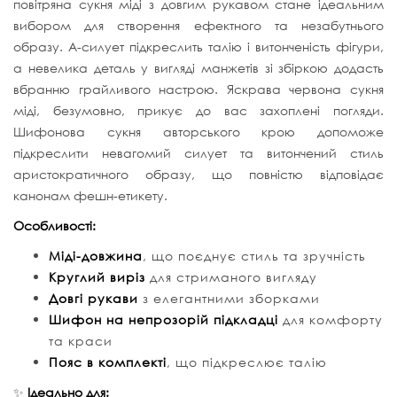
повітряна сукня міді з довгим рукавом стане ідеальним
вибором для створення ефектного та незабутнього
образу. А-силует підкреслить талію і витонченість фігури,
а невелика деталь у вигляді манжетів зі збіркою додасть
вбранню грайливого настрою. Яскрава червона сукня
міді, безумовно, прикує до вас захоплені погляди.
Шифонова сукня авторського крою допоможе
підкреслити невагомий силует та витончений стиль
аристократичного образу, що повністю відповідає
канонам фешн-етикету.
Особливості:
Міді-довжина
, що поєднує стиль та зручність
Круглий виріз
для стриманого вигляду
Довгі рукави
з елегантними зборками
Шифон на непрозорій підкладці
для комфорту
та краси
Пояс в комплекті
, що підкреслює талію
✨
Ідеально для: