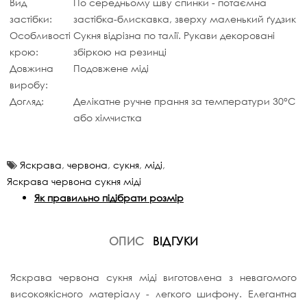
Вид
По середньому шву спинки - потаємна
застібки:
застібка-блискавка, зверху маленький ґудзик
Особливості
Сукня відрізна по талії. Рукави декоровані
крою:
збіркою на резинці
Довжина
Подовжене міді
виробу:
Догляд:
Делікатне ручне прання за температури 30°C
або хімчистка
Яскрава
,
червона
,
сукня
,
міді
,
Яскрава червона сукня міді
Як правильно підібрати розмір
ОПИС
ВІДГУКИ
Яскрава червона сукня міді виготовлена з невагомого
високоякісного матеріалу - легкого шифону. Елегантна