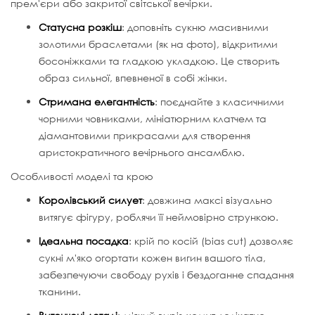
прем'єри або закритої світської вечірки.
Статусна розкіш
: доповніть сукню масивними
золотими браслетами (як на фото), відкритими
босоніжками та гладкою укладкою. Це створить
образ сильної, впевненої в собі жінки.
Стримана елегантність
: поєднайте з класичними
чорними човниками, мініатюрним клатчем та
діамантовими прикрасами для створення
аристократичного вечірнього ансамблю.
Особливості моделі та крою
Королівський силует
: довжина максі візуально
витягує фігуру, роблячи її неймовірно стрункою.
Ідеальна посадка
: крій по косій (bias cut) дозволяє
сукні м'яко огортати кожен вигин вашого тіла,
забезпечуючи свободу рухів і бездоганне спадання
тканини.