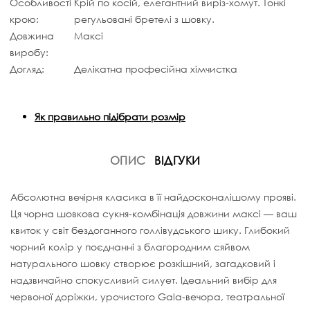
Особливості
Крій по косій, елегантний виріз-хомут. Тонкі
крою:
регульовані бретелі з шовку.
Довжина
Максі
виробу:
Догляд:
Делікатна професійна хімчистка
Як правильно підібрати розмір
ОПИС
ВІДГУКИ
Абсолютна вечірня класика в її найдосконалішому прояві.
Ця чорна шовкова сукня-комбінація довжини максі — ваш
квиток у світ бездоганного голлівудського шику. Глибокий
чорний колір у поєднанні з благородним сяйвом
натурального шовку створює розкішний, загадковий і
надзвичайно спокусливий силует. Ідеальний вибір для
червоної доріжки, урочистого Gala-вечора, театральної