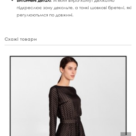
Витончені деталі
: м'який виріз-хомут делікатно
підкреслює зону декольте, а тонкі шовкові бретелі, які
регулюютьмся по довжині.
Схожі товари