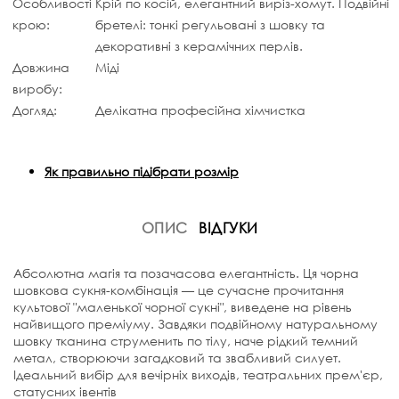
Особливості
Крій по косій, елегантний виріз-хомут. Подвійні
крою:
бретелі: тонкі регульовані з шовку та
декоративні з керамічних перлів.
Довжина
Міді
виробу:
Догляд:
Делікатна професійна хімчистка
Як правильно підібрати розмір
ОПИС
ВІДГУКИ
Абсолютна магія та позачасова елегантність. Ця чорна
шовкова сукня-комбінація — це сучасне прочитання
культової "маленької чорної сукні", виведене на рівень
найвищого преміуму. Завдяки подвійному натуральному
шовку тканина струменить по тілу, наче рідкий темний
метал, створюючи загадковий та звабливий силует.
Ідеальний вибір для вечірніх виходів, театральних прем'єр,
статусних івентів