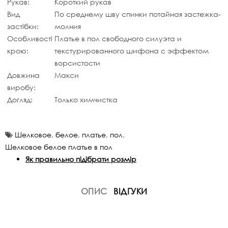
Рукав:
Короткий рукав
Вид
По среднему шву спинки потайная застежка-
застібки:
молния
Особливості
Платье в пол свободного силуэта и
крою:
текстурированного шифона с эффектом
ворсистости
Довжина
Макси
виробу:
Догляд:
Только химчистка
Шелковое
,
белое
,
платье
,
пол
,
Шелковое белое платье в пол
Як правильно підібрати розмір
ОПИС
ВІДГУКИ