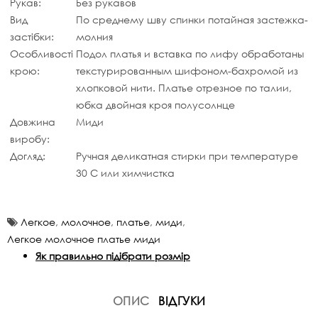
Рукав:
Без рукавов
Вид
По среднему шву спинки потайная застежка-
застібки:
молния
Особливості
Подол платья и вставка по лифу обработаны
крою:
текстурированным шифоном-бахромой из
хлопковой нити. Платье отрезное по талии,
юбка двойная кроя полусолнце
Довжина
Миди
виробу:
Догляд:
Ручная деликатная стирки при температуре
30 С или химчистка
Легкое
,
молочное
,
платье
,
миди
,
Легкое молочное платье миди
Як правильно підібрати розмір
ОПИС
ВІДГУКИ