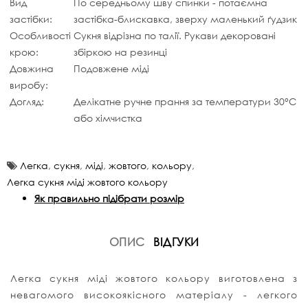
Вид
По середньому шву спинки - потаємна
застібки:
застібка-блискавка, зверху маленький ґудзик
Особливості
Сукня відрізна по талії. Рукави декоровані
крою:
збіркою на резинці
Довжина
Подовжене міді
виробу:
Догляд:
Делікатне ручне прання за температури 30°C
або хімчистка
Легка
,
сукня
,
міді
,
жовтого
,
кольору
,
Легка сукня міді жовтого кольору
Як правильно підібрати розмір
ОПИС
ВІДГУКИ
Легка сукня міді жовтого кольору виготовлена з
невагомого високоякісного матеріалу - легкого