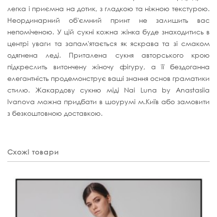
легка і приємна на дотик, з гладкою та ніжною текстурою.
Неординарний об'ємний принт не залишить вас
непоміченою. У цій сукні кожна жінка буде знаходитись в
центрі уваги та запам'ятається як яскрава та зі смаком
одягнена леді. Приталена сукня авторського крою
підкреслить витончену жіночу фігуру, а її бездоганна
елегантність продемонструє ваші знання основ граматики
стилю. Жакардову сукню міді Nai Luna by Anastasiia
Ivanova можна придбати в шоурумі м.Київ або замовити
з безкоштовною доставкою.
Схожі товари