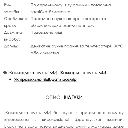
Вид
По середньому шву спинки - потаємна
застібки:
застібка-блискавка
Особливості
Приталена сукня авторського крою з
крою:
об'ємним золотистим принтом
Довжина
Подовжене міді
виробу:
Догляд:
Делікатне ручне прання за температури 30°C
або хімчистка
Жаккардова
,
сукня
,
міді
,
Жаккардова сукня міді
Як правильно підібрати розмір
ОПИС
ВІДГУКИ
Жакардова сукня міді без рукавів приталеного силуету
виготовлена з високоякісної французької тканини.
Блакитна з золотистою вишивкою сукня з жаккарду дуже