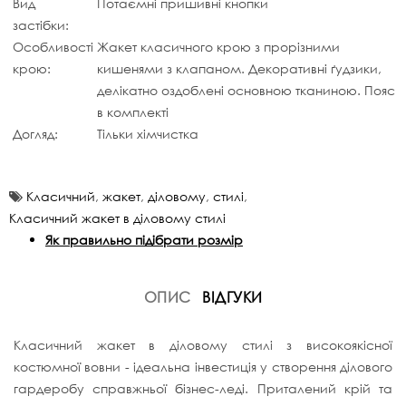
Вид
Потаємні пришивні кнопки
застібки:
Особливості
Жакет класичного крою з прорізними
крою:
кишенями з клапаном. Декоративні ґудзики,
делікатно оздоблені основною тканиною. Пояс
в комплекті
Догляд:
Тільки хімчистка
Класичний
,
жакет
,
діловому
,
стилі
,
Класичний жакет в діловому стилі
Як правильно підібрати розмір
ОПИС
ВІДГУКИ
Класичний жакет в діловому стилі з високоякісної
костюмної вовни - ідеальна інвестиція у створення ділового
гардеробу справжньої бізнес-леді. Приталений крій та