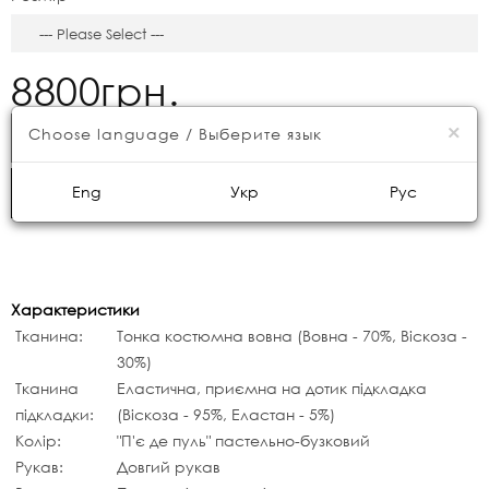
8800грн.
×
Choose language / Выберите язык
КУПИТИ
Eng
Укр
Рус
ШВИДКЕ ЗАМОВЛЕННЯ
Характеристики
Тканина:
Тонка костюмна вовна (Вовна - 70%, Віскоза -
30%)
Тканина
Еластична, приємна на дотик підкладка
підкладки:
(Віскоза - 95%, Еластан - 5%)
Колір:
"П'є де пуль" пастельно-бузковий
Рукав:
Довгий рукав