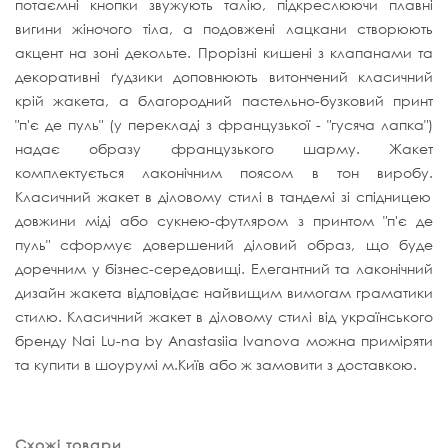
потаємні кнопки звужують талію, підкреслюючи плавні
вигини жіночого тіла, а подовжені лацкани створюють
акцент на зоні декольте. Прорізні кишені з клапанами та
декоративні ґудзики доповнюють витончений класичний
крій жакета, а благородний пастельно-бузковий принт
"п'є де пуль"
(у перекладі з французької - "гусяча лапка")
надає образу французького шарму.
Жакет
комплектується лаконічним поясом в тон виробу.
Класичний жакет в діловому стилі в тандемі зі спідницею
довжини міді або сукнею-футляром з принтом "п'є де
пуль" сформує довершений діловий образ, що буде
доречним у бізнес-середовищі. Елегантний та лаконічний
дизайн жакета відповідає найвищим вимогам граматики
стилю. Класичний жакет в діловому стилі від українського
бренду Nai Lu-na by Anastasiia Ivanova можна приміряти
та купити в шоурумі м.Київ або ж замовити з доставкою.
Схожі товари