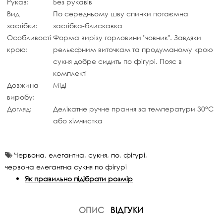
Рукав:
Без рукавів
Вид
По середньому шву спинки потаємна
застібки:
застібка-блискавка
Особливості
Форма вирізу горловини "човник". Завдяки
крою:
рельєфним виточкам та продуманому крою
сукня добре сидить по фігурі. Пояс в
комплекті
Довжина
Міді
виробу:
Догляд:
Делікатне ручне прання за температури 30°C
або хімчистка
Червона
,
елегантна
,
сукня
,
по
,
фігурі
,
червона елегантна сукня по фігурі
Як правильно підібрати розмір
ОПИС
ВІДГУКИ