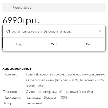
6990грн.
×
КУПИТИ
Choose language / Выберите язык
ШВИДКЕ ЗАМОВЛЕННЯ
Eng
Укр
Рус
Характеристики
Тканина:
Креп-віскоза: високоякісна еластична тканина
з креп-плетінням (Віскоза - 40%, Бавовна - 35%,
Шовк - 25%)
Тканина
Сукня на натуральній, приємній до тіла
підкладки:
підкладці (Віскоза - 100%)
Колір:
Червоний