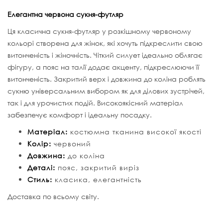
Елегантна червона сукня-футляр
Ця класична сукня-футляр у розкішному червоному
кольорі створена для жінок, які хочуть підкреслити свою
витонченість і жіночність. Чіткий силует ідеально облягає
фігуру, а пояс на талії додає акценту, підкреслюючи її
витонченість. Закритий верх і довжина до коліна роблять
сукню універсальним вибором як для ділових зустрічей,
так і для урочистих подій. Високоякісний матеріал
забезпечує комфорт і ідеальну посадку.
Матеріал:
костюмна тканина високої якості
Колір:
червоний
Довжина:
до коліна
Деталі:
пояс, закритий виріз
Стиль:
класика, елегантність
Доставка по всьому світу.