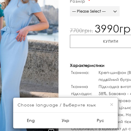
Розмір
--- Please Select ---
3990гр
7700грн.
КУПИТИ
Характеристики
Тканина:
Креп-шифон (Ві
подвійний буг
Тканина
Підкладка вигото
підкладки:
58%, Бавовна - 
Колір:
Зелений, трава
×
Choose language / Выберите язык
Рукав:
Короткий цільн
Вид
Без застібок. Н
Eng
Укр
Рус
застібки:
оздоблений тіє
Особливості
В комплект до с