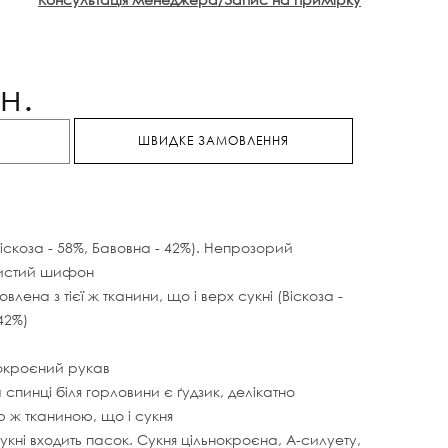
н.
ШВИДКЕ ЗАМОВЛЕННЯ
скоза - 58%, Бавовна - 42%). Непрозорий
ристий шифон
влена з тієї ж тканини, що і верх сукні (Віскоза -
42%)
окроєний рукав
а спинці біля горловини є ґудзик, делікатно
ю ж тканиною, що і сукня
укні входить пасок. Сукня цільнокроєна, А-силуету,