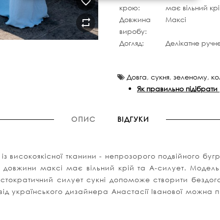
крою:
має вільний кр
Довжина
Максі
виробу:
Догляд:
Делікатне ручн
Довга
,
сукня
,
зеленому
,
ко
Як правильно підібрати
ОПИС
ВІДГУКИ
 із високоякісної тканини - непрозорого подвійного бу
 довжини максі має вільний крій та А-силует. Модель 
ристократичний силует сукні допоможе створити бездог
від українського дизайнера Анастасії Іванової можна п