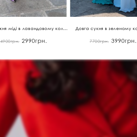
Легка сукня міді в лавандовому кольорі
Довга сукня в зеленому к
2990грн.
3990грн.
4900грн.
7700грн.