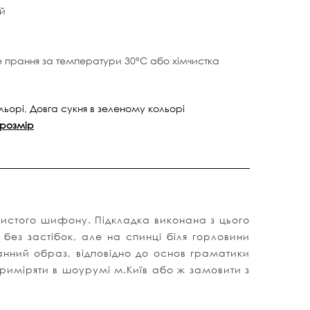
ій
е прання за температури 30°C або хімчистка
льорі
,
Довга сукня в зеленому кольорі
 розмір
гристого шифону. Підкладка виконана з цього
без застібок, але на спинці біля горловини
анний образ, відповідно до основ граматики
риміряти в шоурумі м.Київ або ж замовити з