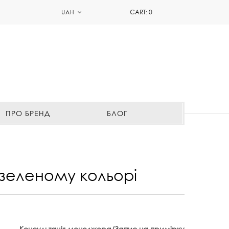
CART:
0
UAH
ПРО БРЕНД
БЛОГ
 зеленому кольорі
Консультація менеджера/Запис на примірку