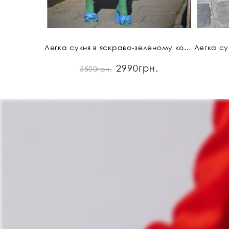
Легка сукня в яскраво-зеленому кольорі
2990грн.
5500грн.