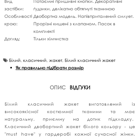
Вид
Потаємні пришивні кнопки. Декоративні
застібки:
ґудзики, делікатно обтягнуті тканиною
Особливості
Двобортна модель. Напівприталений силует.
крою:
Прорізні кишені з клапаном. Пасок в
комплекті
Догляд:
Тільки хімчистка
Білий
,
класичний
,
жакет
,
Білий класичний жакет
Як правильно підібрати розмір
ОПИС
ВІДГУКИ
Білий класичний жакет виготовлений із
високоякісної костюмної тканини та має
натуральну, приємну на дотик підкладку.
Класичний двобортний жакет білого кольору - це
"must have" у гардеробі кожної сучасної жінки.