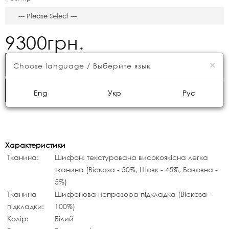
9300грн.
×
КУПИТИ
Choose language / Выберите язык
ШВИДКЕ ЗАМОВЛЕННЯ
Eng
Укр
Рус
Характеристики
Тканина:
Шифон: текстурована високоякісна легка
тканина (Віскоза - 50%, Шовк - 45%, Бавовна -
5%)
Тканина
Шифонова непрозора підкладка (Віскоза -
підкладки:
100%)
Колір:
Білий