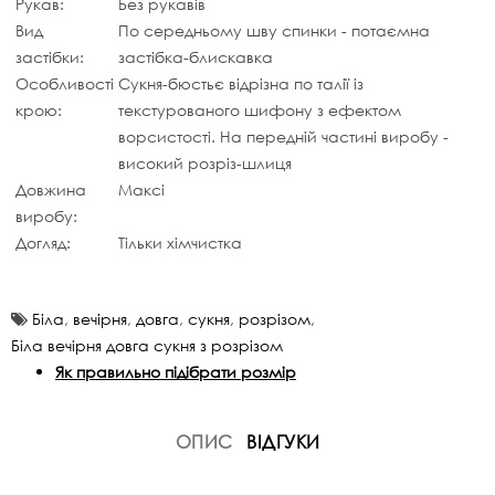
Рукав:
Без рукавів
Вид
По середньому шву спинки - потаємна
застібки:
застібка-блискавка
Особливості
Сукня-бюстьє відрізна по талії із
крою:
текстурованого шифону з ефектом
ворсистості. На передній частині виробу -
високий розріз-шлиця
Довжина
Максі
виробу:
Догляд:
Тільки хімчистка
Біла
,
вечірня
,
довга
,
сукня
,
розрізом
,
Біла вечірня довга сукня з розрізом
Як правильно підібрати розмір
ОПИС
ВІДГУКИ