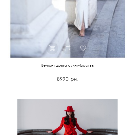
Вечірня довга сукня-бюстьє
8990грн.