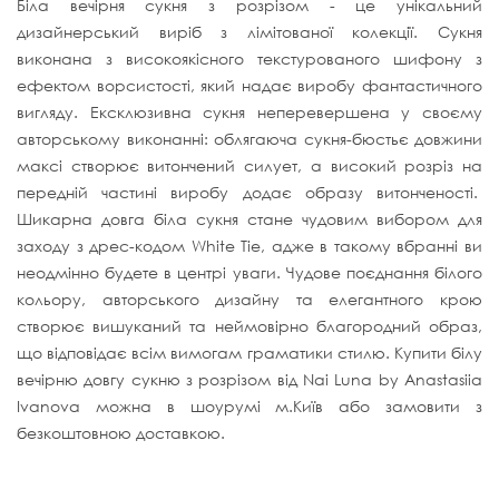
Біла вечірня сукня з розрізом - це унікальний
дизайнерський виріб з лімітованої колекції. Сукня
виконана з високоякісного текстурованого шифону з
ефектом ворсистості, який надає виробу фантастичного
вигляду. Ексклюзивна сукня неперевершена у своєму
авторському виконанні: облягаюча сукня-бюстьє довжини
максі створює витончений силует, а високий розріз на
передній частині виробу додає образу витонченості.
Шикарна довга біла сукня стане чудовим вибором для
заходу з дрес-кодом White Tie, адже в такому вбранні ви
неодмінно будете в центрі уваги. Чудове поєднання білого
кольору, авторського дизайну та елегантного крою
створює вишуканий та неймовірно благородний образ,
що відповідає всім вимогам граматики стилю. Купити білу
вечірню довгу сукню з розрізом від Nai Luna by Anastasiia
Ivanova можна в шоурумі м.Київ або замовити з
безкоштовною доставкою.