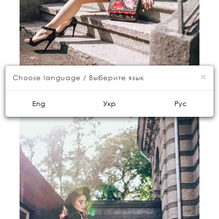
×
Choose language / Выберите язык
Eng
Укр
Рус