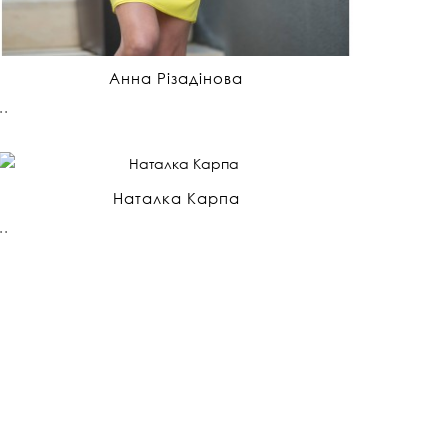
Анна Різадінова
..
Наталка Карпа
..