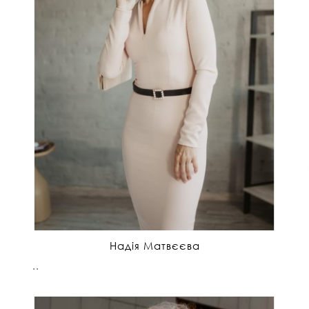
Надія Матвєєва
..