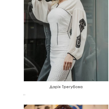
Дарія Трегубова
..