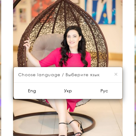
×
Choose language / Выберите язык
Eng
Укр
Рус