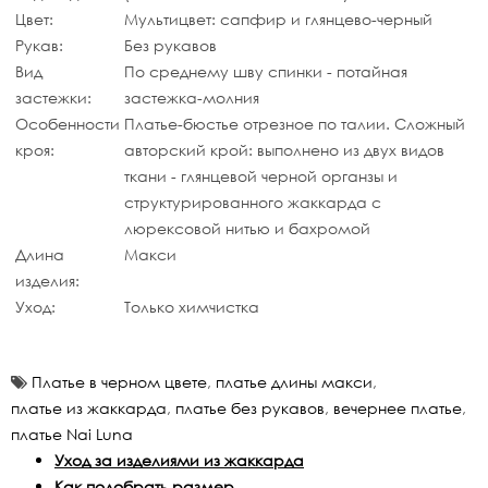
Цвет:
Мультицвет: сапфир и глянцево-черный
Рукав:
Без рукавов
Вид
По среднему шву спинки - потайная
застежки:
застежка-молния
Особенности
Платье-бюстье отрезное по талии. Сложный
кроя:
авторский крой: выполнено из двух видов
ткани - глянцевой черной органзы и
структурированного жаккарда с
люрексовой нитью и бахромой
Длина
Макси
изделия:
Уход:
Только химчистка
Платье в черном цвете
,
платье длины макси
,
платье из жаккарда
,
платье без рукавов
,
вечернее платье
,
платье Nai Luna
Уход за изделиями из жаккарда
Как подобрать размер