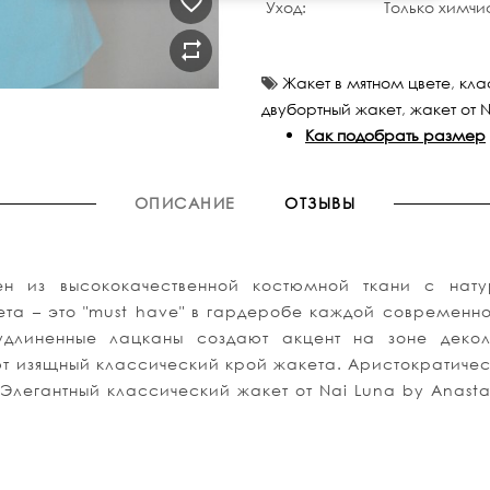
Уход:
Только химчи
Жакет в мятном цвете
,
кла
двубортный жакет
,
жакет от N
Как подобрать размер
ОПИСАНИЕ
ОТЗЫВЫ
лен из высококачественной костюмной ткани с нату
ета – это "must have" в гардеробе каждой современ
удлиненные лацканы создают акцент на зоне деко
т изящный классический крой жакета. Аристократичес
легантный классический жакет от Nai Luna by Anasta