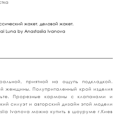
стка
ссический жакет
,
деловой жакет
,
ai Luna by Anastasiia Ivanova
ральной, приятной на ощупь подкладкой.
ной женщины. Полуприталенный крой изделия
льте. Прорезные карманы с клапанами и
кий силуэт и авторский дизайн этой модели
siia Ivanova можно купить в шоуруме г.Киев