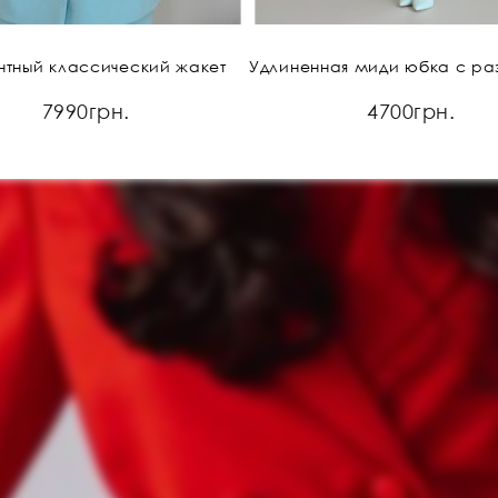
нтный классический жакет
7990грн.
4700грн.