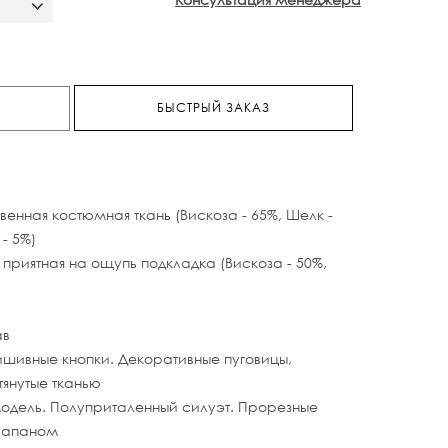
БЫСТРЫЙ ЗАКАЗ
венная костюмная ткань (Вискоза - 65%, Шелк -
- 5%)
 приятная на ощупь подкладка (Вискоза - 50%,
ав
шивные кнопки. Декоративные пуговицы,
тянутые тканью
одель. Полуприталенный силуэт. Прорезные
лапаном