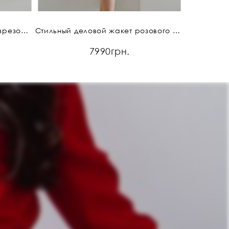
Удлиненная миди юбка с разрезом спереди
Стильный деловой жакет розового цвета
Дел
7990грн.