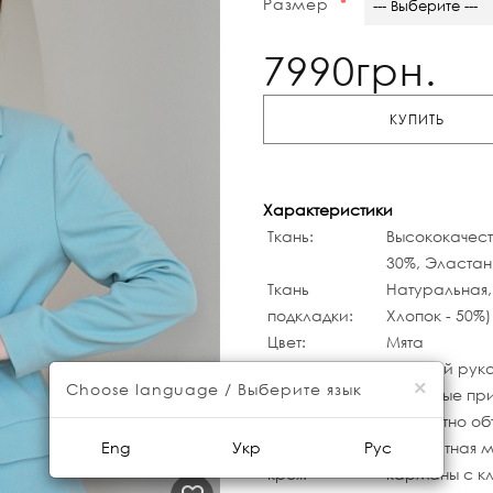
Размер
--- Выберите ---
7990грн.
КУПИТЬ
Характеристики
Ткань:
Высококачест
30%, Эластан 
Ткань
Натуральная,
подкладки:
Хлопок - 50%)
Цвет:
Мята
Рукав:
Длинный рук
×
Choose language / Выберите язык
Вид застежки:
Потайные при
деликатно об
Особенности
Двубортная м
Eng
Укр
Рус
кроя:
карманы с к