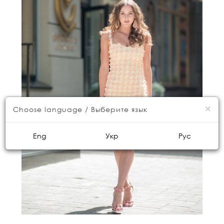
×
Choose language / Выберите язык
Eng
Укр
Рус